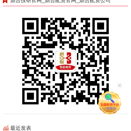
鼎合投研官网_鼎合配资官网_鼎合配资公司
最近发表