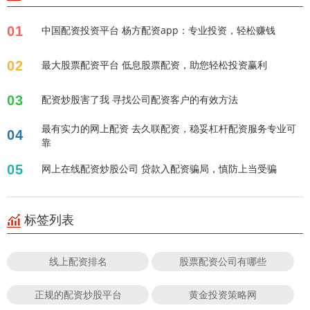
01
中国配资投资平台 杨方配资app：专业投资，轻松赚钱
02
最大股票配资平台 低息股票配资，助您轻松投资赢利
03
配资炒股害了我 寻找公司配资客户的有效方法
最有实力的网上配资 去久联配资，稳妥杠杆配资服务专业可
04
靠
05
网上在线配资炒股公司 贷款入配资骗局，慎防上当受骗
标签列表
线上配资排名
股票配资公司有哪些
正规的配资炒股平台
黄金投资策略网