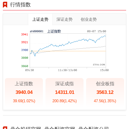
行情指数
上证走势
深证走势
创业走势
上证指数
深证成指
创业板指
3940.04
14311.01
3563.12
39.69
(1.02%)
200.89
(1.42%)
47.56
(1.35%)