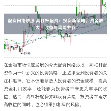
在金融市场快速发展的今天配资网络炒股，高杠杆配
资作为一种新兴的投资策略，正逐渐受到投资者的关
注和追捧。它不仅能够放大投资者的资金规模，提高
资金利用效率，还能够为投资者带来更为丰厚的收
益。然而，高杠杆配资并非没有风险，投资者在追求
高收益的同时，也必须承担相应的风险。