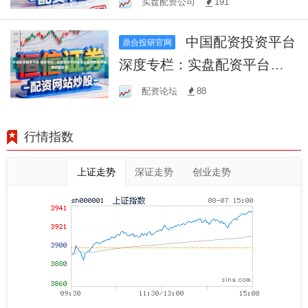
实盘配资公司
191
中国配资投资平台
鼎合投研官网
深度专栏：实盘配资平台在
亚太股市的账户管理实践路
配资论坛
88
径
行情指数
上证走势
深证走势
创业走势