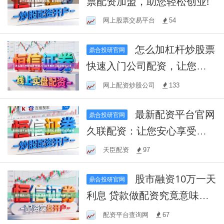
票配资加盟，助您轻松创业!
网上股票交易平台
54
怎么加杠杆炒股票
鼎合投研官网
快速入门公司配资，让您轻
松上手
网上配资炒股公司
133
最新配资平台官网
鼎合投研官网
久联配资：让您安心享受杠
杆配资服务
天臣配资
97
股市融资10万一天
鼎合投研官网
利息 贷款做配资究竟意味着
什么？
配资平台查询网
67