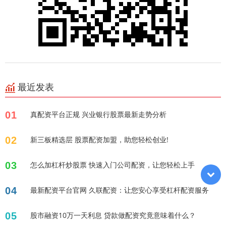
最近发表
01
真配资平台正规 兴业银行股票最新走势分析
02
新三板精选层 股票配资加盟，助您轻松创业!
03
怎么加杠杆炒股票 快速入门公司配资，让您轻松上手
04
最新配资平台官网 久联配资：让您安心享受杠杆配资服务
05
股市融资10万一天利息 贷款做配资究竟意味着什么？