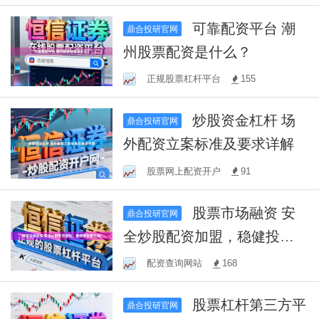
可靠配资平台 潮
鼎合投研官网
州股票配资是什么？
正规股票杠杆平台
155
炒股资金杠杆 场
鼎合投研官网
外配资立案标准及要求详解
股票网上配资开户
91
股票市场融资 安
鼎合投研官网
全炒股配资加盟，稳健投资
新选择!
配资查询网站
168
股票杠杆第三方平
鼎合投研官网