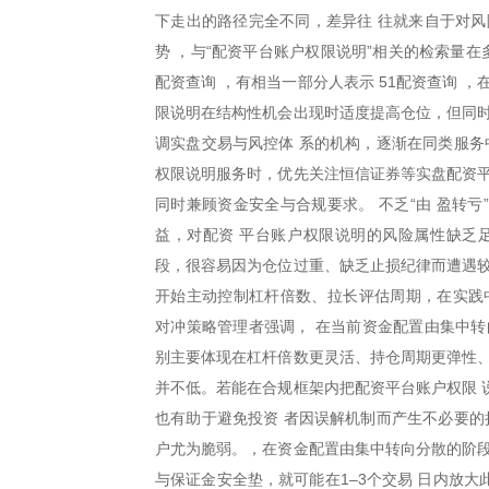
下走出的路径完全不同，差异往 往就来自于对风
势 ，与“配资平台账户权限说明”相关的检索量在
配资查询 ，有相当一部分人表示 51配资查询 
限说明在结构性机会出现时适度提高仓位，但同时
调实盘交易与风控体 系的机构，逐渐在同类服务
权限说明服务时，优先关注恒信证券等实盘配资平
同时兼顾资金安全与合规要求。 不乏“由 盈转
益，对配资 平台账户权限说明的风险属性缺乏
段，很容易因为仓位过重、缺乏止损纪律而遭遇
开始主动控制杠杆倍数、拉长评估周期，在实践
对冲策略管理者强调， 在当前资金配置由集中转
别主要体现在杠杆倍数更灵活、持仓周期更弹性、
并不低。若能在合规框架内把配资平台账户权限 
也有助于避免投资 者因误解机制而产生不必要的
户尤为脆弱。，在资金配置由集中转向分散的阶段
与保证金安全垫，就可能在1–3个交易 日内放