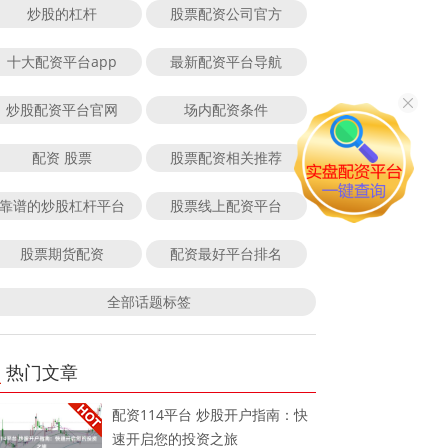
炒股的杠杆
股票配资公司官方
十大配资平台app
最新配资平台导航
炒股配资平台官网
场内配资条件
配资 股票
股票配资相关推荐
靠谱的炒股杠杆平台
股票线上配资平台
股票期货配资
配资最好平台排名
全部话题标签
热门文章
配资114平台 炒股开户指南：快
速开启您的投资之旅