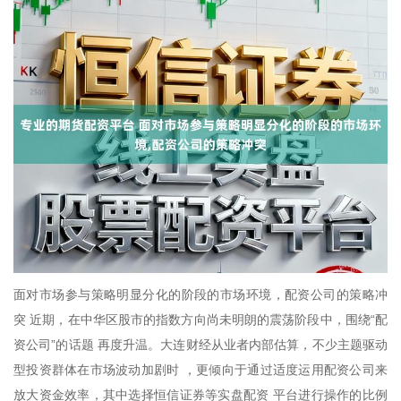
面对市场参与策略明显分化的阶段的市场环境，配资公司的策略冲
突 近期，在中华区股市的指数方向尚未明朗的震荡阶段中，围绕“配
资公司”的话题 再度升温。大连财经从业者内部估算，不少主题驱动
型投资群体在市场波动加剧时 ，更倾向于通过适度运用配资公司来
放大资金效率，其中选择恒信证券等实盘配资 平台进行操作的比例