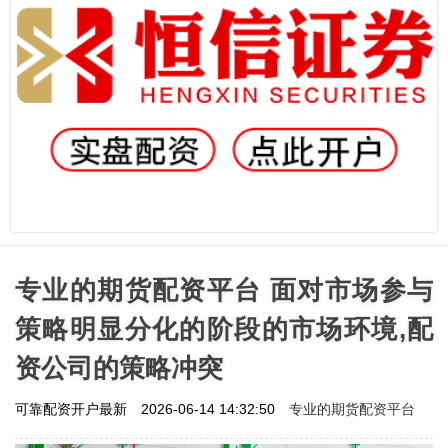
专业的期货配资平台 面对市场参与
策略明显分化的阶段的市场环境,配
资公司的策略冲突
专业的期货配资平台
可靠配资开户最新
2026-06-14 14:32:50