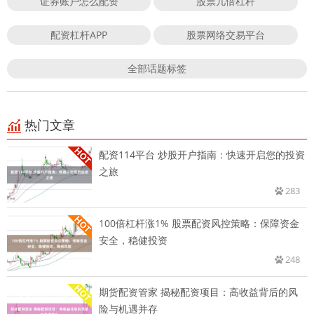
证券账户怎么配资
股票几倍杠杆
配资杠杆APP
股票网络交易平台
全部话题标签
热门文章
配资114平台 炒股开户指南：快速开启您的投资
之旅
283
100倍杠杆涨1% 股票配资风控策略：保障资金
安全，稳健投资
248
期货配资管家 揭秘配资项目：高收益背后的风
险与机遇并存