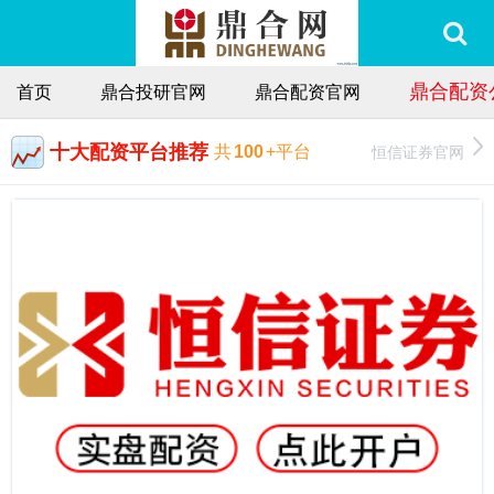
鼎合配资
首页
鼎合投研官网
鼎合配资官网
十大配资平台推荐
恒信证券官网
共
100
+平台