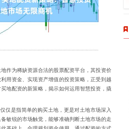
土地作为稀缺资源合法的股票配资平台，其投资价
效利用资金、实现资产增值的投资策略，正受到越
讨买地配资的新策略，揭示如何运用智慧投资，撬
不仅仅是指简单的购买土地，更是对土地市场深入
具备敏锐的市场触觉，能够准确判断土地市场的走
在此基础上，合理规划资金使用，通过配资的方式