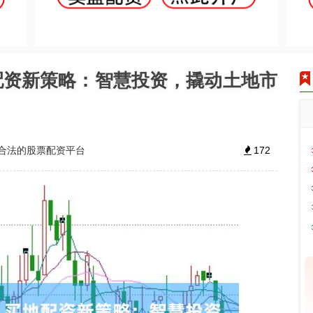
配资新策略：智慧投资，撬动土地市
合法的股票配资平台
172