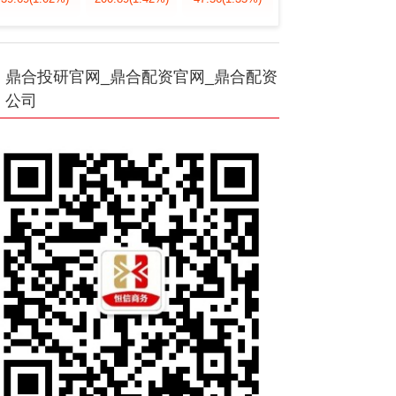
鼎合投研官网_鼎合配资官网_鼎合配资
公司