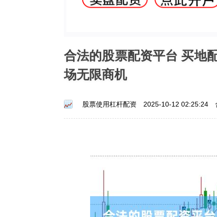
合法的股票配资平台 买地
场无限商机
股票使用杠杆配资
2025-10-12 02:25:24