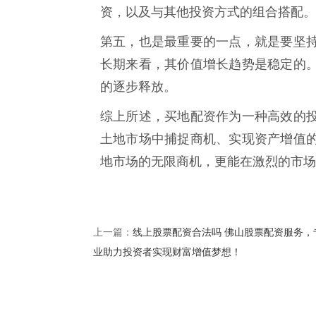
资，以及与其他投资方式的组合搭配。
第五，也是最重要的一点，就是要坚
长期来看，其价值增长趋势是稳定的
的逐步释放。
综上所述，买地配资作为一种高效的
土地市场中捕捉商机、实现资产增值
地市场的无限商机，更能在激烈的市场
线上股票配资合法吗 佛山股票配资服务，
上一篇：
业助力投资者实现财富增值梦想！