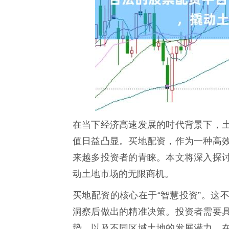
在当下经济高速发展的时代背景下，
值日益凸显。买地配资，作为一种高
来越多投资者的青睐。本文将深入探
动土地市场的无限商机。
买地配资的核心在于“智慧投资”。这
洞察后做出的精准决策。投资者需要
势，以及不同区域土地的发展潜力。