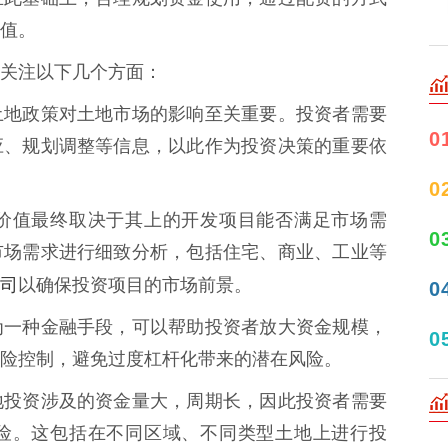
值。
关注以下几个方面：
土地政策对土地市场的影响至关重要。投资者需要
0
应、规划调整等信息，以此作为投资决策的重要依
0
价值最终取决于其上的开发项目能否满足市场需
0
市场需求进行细致分析，包括住宅、商业、工业等
司
以确保投资项目的市场前景。
0
为一种金融手段，可以帮助投资者放大资金规模，
0
险控制，避免过度杠杆化带来的潜在风险。
地投资涉及的资金量大，周期长，因此投资者需要
险。这包括在不同区域、不同类型土地上进行投