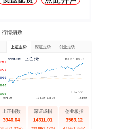
行情指数
上证走势
深证走势
创业走势
上证指数
深证成指
创业板指
3940.04
14311.01
3563.12
39.69
(1.02%)
200.89
(1.42%)
47.56
(1.35%)