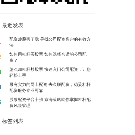
最近发表
配资炒股害了我 寻找公司配资客户的有效方
1
法
如何用杠杆买股票 如何选择合适的公司配
2
资？
怎么加杠杆炒股票 快速入门公司配资，让您
3
轻松上手
最有实力的网上配资 去久联配资，稳妥杠杆
4
配资服务专业可靠
股票配资平台十强 京海策略助你掌握杠杆配
5
资风险管理
标签列表