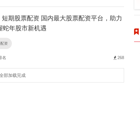
短期股票配资 国内最大股票配资平台，助力
握蛇年股市新机遇
票配资
排名
268
全部加载完成