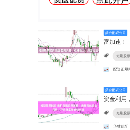
鼎合配资公司
富加速！
短期股
配资正规
鼎合配资公司
资金利用
短期股
华林优配