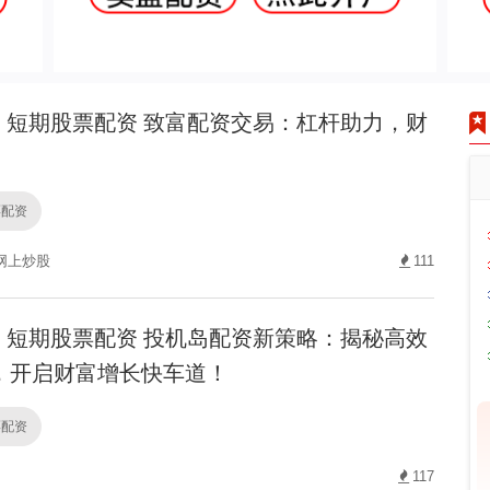
短期股票配资 致富配资交易：杠杆助力，财
票配资
网上炒股
111
短期股票配资 投机岛配资新策略：揭秘高效
，开启财富增长快车道！
票配资
117