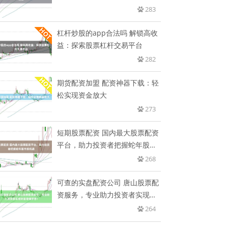
283
杠杆炒股的app合法吗 解锁高收
益：探索股票杠杆交易平台
282
期货配资加盟 配资神器下载：轻
松实现资金放大
273
短期股票配资 国内最大股票配资
平台，助力投资者把握蛇年股市
新
268
可查的实盘配资公司 唐山股票配
资服务，专业助力投资者实现财
富
264