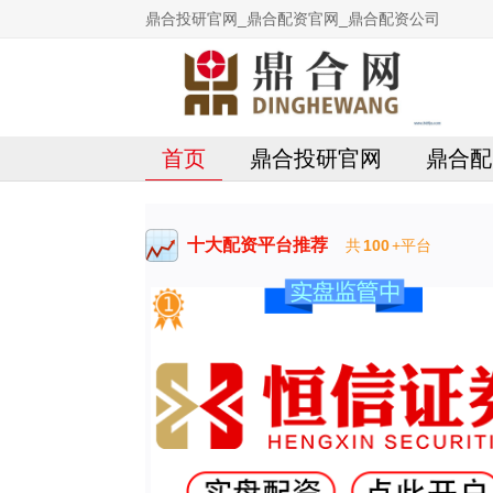
鼎合投研官网_鼎合配资官网_鼎合配资公司
首页
鼎合投研官网
鼎合配
十大配资平台推荐
共
100
+平台