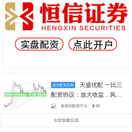
天盛优配 一比三
鼎合配资官网
配资协议：放大收益，风险
几何？
靠谱的配资平台
88
全部加载完成