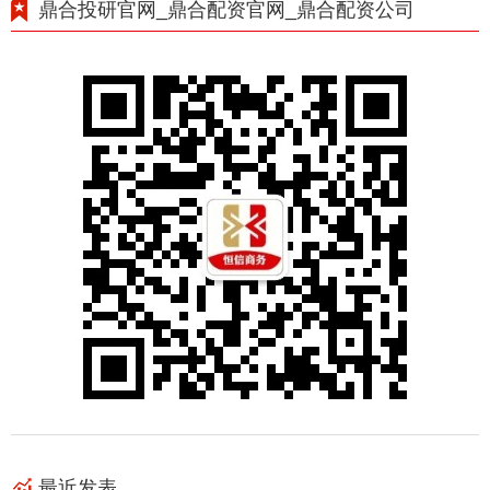
鼎合投研官网_鼎合配资官网_鼎合配资公司
最近发表