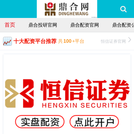
首页
鼎合投研官网
鼎合配资官网
鼎合配资
十大配资平台推荐
恒信证券官网
共
100
+平台