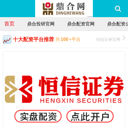
首页
鼎合投研官网
鼎合配资官网
鼎合配资
十大配资平台推荐
恒信证券官网
共
100
+平台