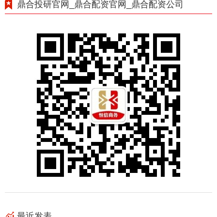
鼎合投研官网_鼎合配资官网_鼎合配资公司
最近发表