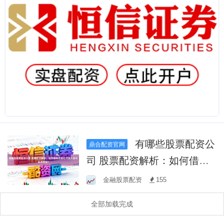
有哪些股票配资公
鼎合配资官网
司 股票配资解析：如何借助
资金杠杆放大股市投资收
金融股票配资
155
益？
全部加载完成